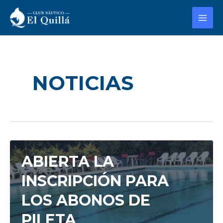
Ir
Post
MAI
al
pagination
MEN
contenido
NOTICIAS
ABIERTA LA
INSCRIPCIÓN PARA
LOS ABONOS DE
PILETA