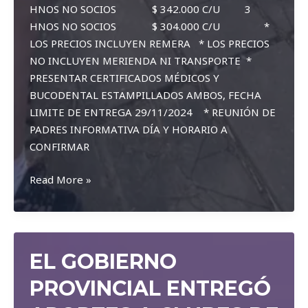
HNOS NO SOCIOS $ 342.000 C/U 3
HNOS NO SOCIOS $ 304.000 C/U *
LOS PRECIOS INCLUYEN REMERA * LOS PRECIOS
NO INCLUYEN MERIENDA NI TRANSPORTE *
PRESENTAR CERTIFICADOS MÉDICOS Y
BUCODENTAL ESTAMPILLADOS AMBOS, FECHA
LIMITE DE ENTREGA 29/11/2024 * REUNIÓN DE
PADRES INFORMATIVA DÍA Y HORARIO A
CONFIRMAR
SE
Read More »
ABRIERON
LAS
INSCRIPCIONES
PARA
EL GOBIERNO
LOS
TALLERES
PROVINCIAL ENTREGÓ
DE