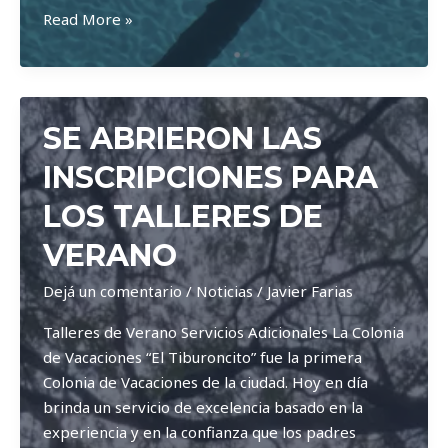
abierta
Read More »
la
inscripción
para
los
SE ABRIERON LAS
abonos
de
INSCRIPCIONES PARA
pileta
LOS TALLERES DE
VERANO
Dejá un comentario
/
Noticias
/
Javier Farias
Talleres de Verano Servicios Adicionales La Colonia
de Vacaciones “El Tiburoncito” fue la primera
Colonia de Vacaciones de la ciudad. Hoy en día
brinda un servicio de excelencia basado en la
experiencia y en la confianza que los padres