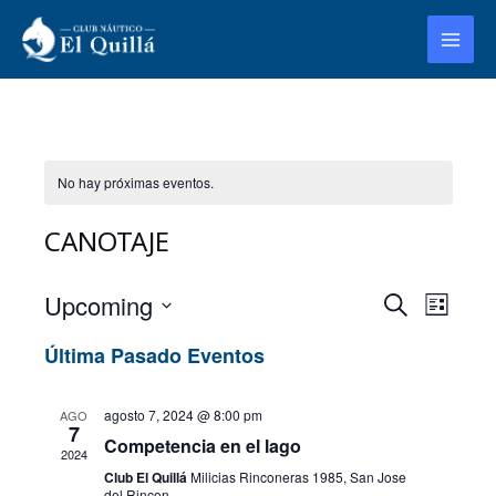
Ir
MAI
al
MEN
contenido
No hay próximas eventos.
CANOTAJE
Upcoming
Even
EVENTO
Búsqueda
Lista
Vista
Seleccionar
DE
Última Pasado Eventos
de
la
BÚSQU
Nave
fecha.
Y
agosto 7, 2024 @ 8:00 pm
AGO
7
Competencia en el lago
VISTAS
2024
Club El Quillá
Milicias Rinconeras 1985, San Jose
DE
del Rincon