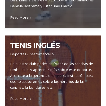
Días: lunes a viernes – $ 207.000 – Coordinadores:
Daniela Beltrame y Estanislao Ciaccio
Taller
Read More »
Deportivo
“el
tiburoncito”
TENIS INGLÉS
Deportes
/
nestorcarvallo
En nuestro club podés dsifrutar de las canchas de
tenis inglés y aprender más sobre este deporte.
Acercate a la gerencia de nuestra institución para
que te asesoremos sobre los horarios de las
canchas, la luz, clases, etc.
Tenis
Read More »
Inglés