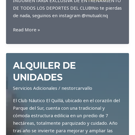
INDUMENTARIA EXCLUSIVA DE ENTRENAMIENTO
DE TODOS LOS DEPORTES DEL CLUB!No te pierdas
de nada, seguinos en instagram @mutualcnq
Mutual
Read More »
CNQ
ALQUILER DE
UNIDADES
Servicios Adicionales
/
nestorcarvallo
El Club Náutico El Quillá, ubicado en el corazón del
Parque del Sur, cuenta con una tradicional y
cómoda estructura edilicia en un predio de 7
hectáreas, totalmente parquizado y cuidado. Año
tras año se invierte para mejorar y ampliar las